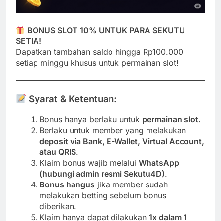
BONUS SLOT 10% UNTUK PARA SEKUTU
SETIA!
Dapatkan tambahan saldo hingga Rp100.000
setiap minggu khusus untuk permainan slot!
Syarat & Ketentuan:
Bonus hanya berlaku untuk
permainan slot
.
Berlaku untuk member yang melakukan
deposit via Bank, E-Wallet, Virtual Account,
atau QRIS
.
Klaim bonus wajib melalui
WhatsApp
(hubungi admin resmi Sekutu4D)
.
Bonus hangus
jika member sudah
melakukan betting sebelum bonus
diberikan.
Klaim hanya dapat dilakukan
1x dalam 1