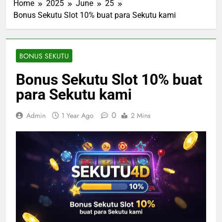
Home
2025
June
25
Bonus Sekutu Slot 10% buat para Sekutu kami
BONUS SEKUTU
Bonus Sekutu Slot 10% buat
para Sekutu kami
0
Admin
1 Year Ago
2 Mins