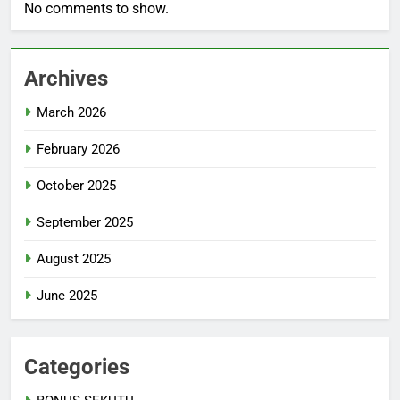
No comments to show.
Archives
March 2026
February 2026
October 2025
September 2025
August 2025
June 2025
Categories