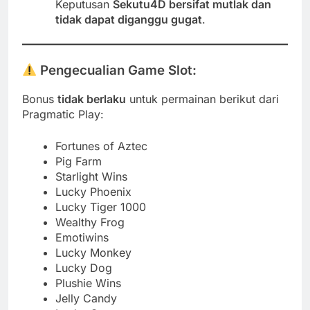
Keputusan
Sekutu4D bersifat mutlak dan
tidak dapat diganggu gugat
.
Pengecualian Game Slot:
Bonus
tidak berlaku
untuk permainan berikut dari
Pragmatic Play:
Fortunes of Aztec
Pig Farm
Starlight Wins
Lucky Phoenix
Lucky Tiger 1000
Wealthy Frog
Emotiwins
Lucky Monkey
Lucky Dog
Plushie Wins
Jelly Candy