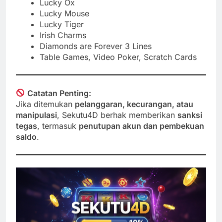
Lucky Ox
Lucky Mouse
Lucky Tiger
Irish Charms
Diamonds are Forever 3 Lines
Table Games, Video Poker, Scratch Cards
Catatan Penting:
Jika ditemukan
pelanggaran, kecurangan, atau
manipulasi
, Sekutu4D berhak memberikan
sanksi
tegas
, termasuk
penutupan akun dan pembekuan
saldo
.