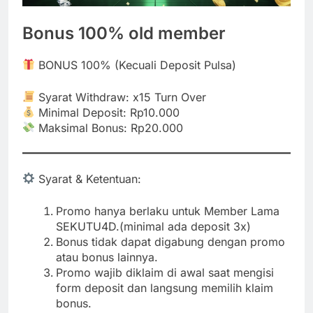
Bonus 100% old member
BONUS 100% (Kecuali Deposit Pulsa)
Syarat Withdraw: x15 Turn Over
Minimal Deposit: Rp10.000
Maksimal Bonus: Rp20.000
Syarat & Ketentuan:
Promo hanya berlaku untuk Member Lama
SEKUTU4D.(minimal ada deposit 3x)
Bonus tidak dapat digabung dengan promo
atau bonus lainnya.
Promo wajib diklaim di awal saat mengisi
form deposit dan langsung memilih klaim
bonus.