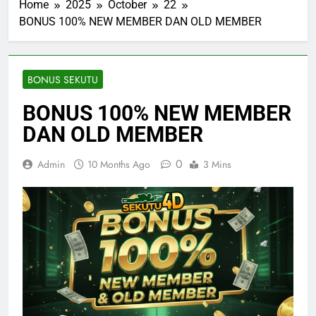
Home
2025
October
22
BONUS 100% NEW MEMBER DAN OLD MEMBER
BONUS SEKUTU
BONUS 100% NEW MEMBER
DAN OLD MEMBER
0
Admin
10 Months Ago
3 Mins