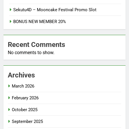
Sekutu4D – Mooncake Festival Promo Slot
BONUS NEW MEMBER 20%
Recent Comments
No comments to show.
Archives
March 2026
February 2026
October 2025
September 2025