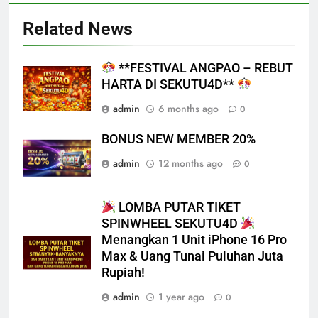
Related News
**FESTIVAL ANGPAO – REBUT
HARTA DI SEKUTU4D**
admin
6 months ago
0
BONUS NEW MEMBER 20%
admin
12 months ago
0
LOMBA PUTAR TIKET
SPINWHEEL SEKUTU4D
Menangkan 1 Unit iPhone 16 Pro
Max & Uang Tunai Puluhan Juta
Rupiah!
admin
1 year ago
0