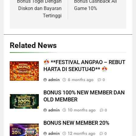
navigation
Bonus Togel Dengan
Bonus Cashback All
Diskon dan Bayaran
Game 10%
Tertinggi
Related News
**FESTIVAL ANGPAO – REBUT
HARTA DI SEKUTU4D**
admin
6 months ago
0
BONUS 100% NEW MEMBER DAN
OLD MEMBER
admin
10 months ago
0
BONUS NEW MEMBER 20%
admin
12 months ago
0