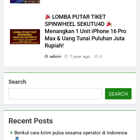
LOMBA PUTAR TIKET
SPINWHEEL SEKUTU4D
Menangkan 1 Unit iPhone 16 Pro
Max & Uang Tunai Puluhan Juta
Rupiah!
admin
1 year ago
0
Search
SEARCH
Recent Posts
Berikut cara kirim pulsa sesama operator di Indonesia