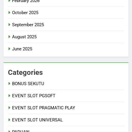
February 2026
October 2025
September 2025
August 2025
June 2025
Categories
BONUS SEKUTU
EVENT SLOT PGSOFT
EVENT SLOT PRAGMATIC PLAY
EVENT SLOT UNIVERSAL
PADUAN