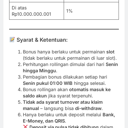
Di atas
1%
Rp10.000.000.001
Syarat & Ketentuan:
Bonus hanya berlaku untuk permainan
slot
(tidak berlaku untuk permainan di luar slot).
Perhitungan rollingan dimulai dari hari
Senin
hingga Minggu
.
Pembagian bonus dilakukan setiap hari
Senin pukul 01:00 WIB
hingga selesai.
Bonus rollingan akan
otomatis masuk ke
saldo akun
jika syarat terpenuhi.
Tidak ada syarat turnover atau klaim
manual
– langsung bisa
di-withdraw
.
Hanya berlaku untuk deposit melalui
Bank,
E-Money, dan QRIS
.
Deposit via pulsa tidak dihitung
dalam