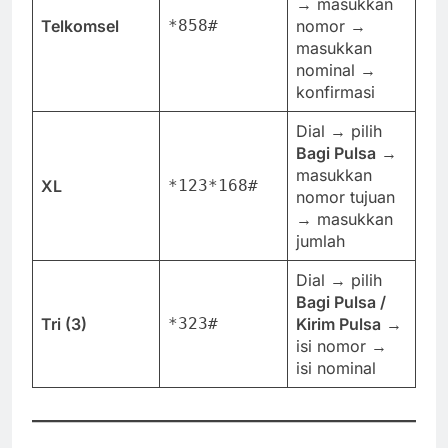
→ masukkan
Telkomsel
*858#
nomor →
masukkan
nominal →
konfirmasi
Dial → pilih
Bagi Pulsa
→
masukkan
XL
*123*168#
nomor tujuan
→ masukkan
jumlah
Dial → pilih
Bagi Pulsa /
Tri (3)
*323#
Kirim Pulsa
→
isi nomor →
isi nominal